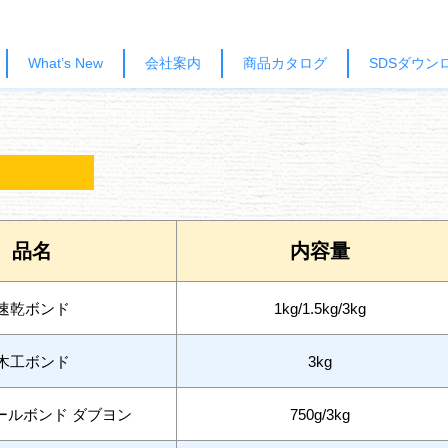
What’s New
会社案内
商品カタログ
SDSダウン
品名
内容量
速乾ボンド
1kg/1.5kg/3kg
木工ボンド
3kg
ールボンド ダブヨン
750g/3kg